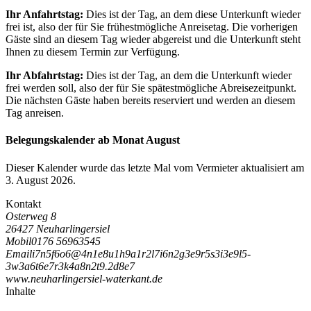
Ihr Anfahrtstag:
Dies ist der Tag, an dem diese Unterkunft wieder
frei ist, also der für Sie frühestmögliche Anreisetag. Die vorherigen
Gäste sind an diesem Tag wieder abgereist und die Unterkunft steht
Ihnen zu diesem Termin zur Verfügung.
Ihr Abfahrtstag:
Dies ist der Tag, an dem die Unterkunft wieder
frei werden soll, also der für Sie spätestmögliche Abreisezeitpunkt.
Die nächsten Gäste haben bereits reserviert und werden an diesem
Tag anreisen.
Belegungskalender ab Monat August
Dieser Kalender wurde das letzte Mal vom Vermieter aktualisiert am
3. August 2026.
Kontakt
Osterweg 8
26427 Neuharlingersiel
Mobil
0176 56963545
Email
i
7
n
5
f
6
o
6
@
4
n
1
e
8
u
1
h
9
a
1
r
2
l
7
i
6
n
2
g
3
e
9
r
5
s
3
i
3
e
9
l
5
-
3
w
3
a
6
t
6
e
7
r
3
k
4
a
8
n
2
t
9
.
2
d
8
e
7
www.neuharlingersiel-waterkant.de
Inhalte