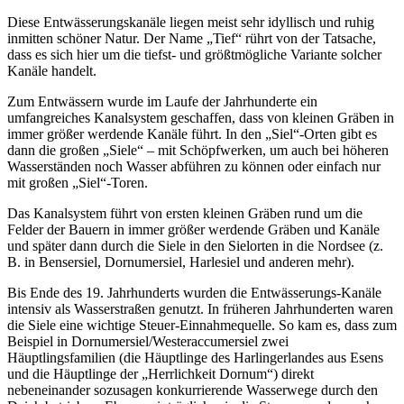
Diese Entwässerungskanäle liegen meist sehr idyllisch und ruhig
inmitten schöner Natur. Der Name „Tief“ rührt von der Tatsache,
dass es sich hier um die tiefst- und größtmögliche Variante solcher
Kanäle handelt.
Zum Entwässern wurde im Laufe der Jahrhunderte ein
umfangreiches Kanalsystem geschaffen, dass von kleinen Gräben in
immer größer werdende Kanäle führt. In den „Siel“-Orten gibt es
dann die großen „Siele“ – mit Schöpfwerken, um auch bei höheren
Wasserständen noch Wasser abführen zu können oder einfach nur
mit großen „Siel“-Toren.
Das Kanalsystem führt von ersten kleinen Gräben rund um die
Felder der Bauern in immer größer werdende Gräben und Kanäle
und später dann durch die Siele in den Sielorten in die Nordsee (z.
B. in Bensersiel, Dornumersiel, Harlesiel und anderen mehr).
Bis Ende des 19. Jahrhunderts wurden die Entwässerungs-Kanäle
intensiv als Wasserstraßen genutzt. In früheren Jahrhunderten waren
die Siele eine wichtige Steuer-Einnahmequelle. So kam es, dass zum
Beispiel in Dornumersiel/Westeraccumersiel zwei
Häuptlingsfamilien (die Häuptlinge des Harlingerlandes aus Esens
und die Häuptlinge der „Herrlichkeit Dornum“) direkt
nebeneinander sozusagen konkurrierende Wasserwege durch den